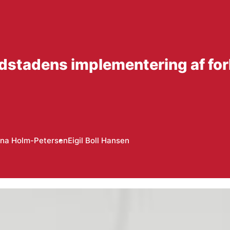
edstadens implementering af fo
ina Holm-Petersen
Eigil Boll Hansen