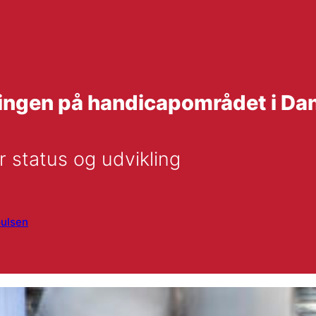
lingen på handicapområdet i D
or status og udvikling
oulsen