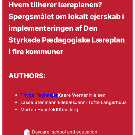
Hvem tilhører læreplanen?
Spørgsmålet om lokalt ejerskab i
implementeringen af Den
Styrkede Pædagogiske Læreplan
i fire kommuner
AUTHORS:
Thyge Tegtmejer
Kaare Werner Nielsen
Lasse Stenmann Ellebæk
Janni Tofte Langerhuus
Morten Huusfeldt
Kim Jerg
Daycare, school and education