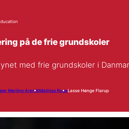
education
ing på de frie grundskoler
synet med frie grundskoler i Danmar
per Merling Arendt
Mathias Ruge
Lasse Hønge Flarup