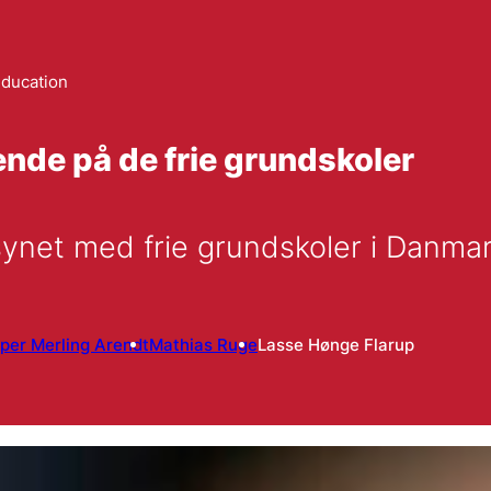
education
nde på de frie grundskoler
synet med frie grundskoler i Danmar
per Merling Arendt
Mathias Ruge
Lasse Hønge Flarup