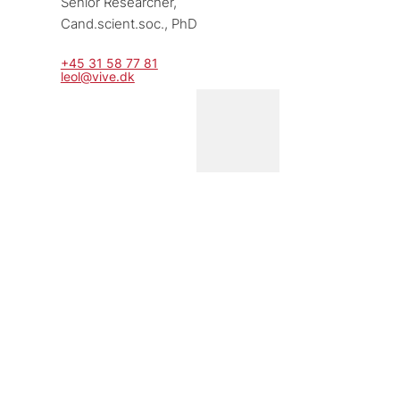
Senior Researcher, 
Cand.scient.soc., PhD
+45 31 58 77 81
leol@vive.dk