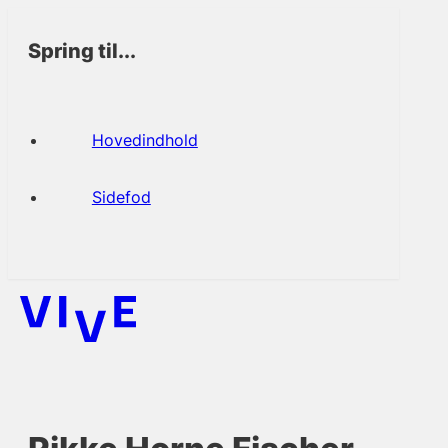
Spring til...
Hovedindhold
Sidefod