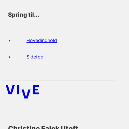
Spring til...
Hovedindhold
Sidefod
Christine Falck Utoft