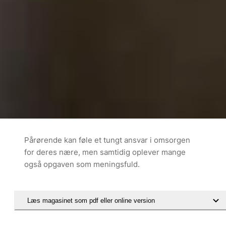
Pårørende kan føle et tungt ansvar i omsorgen
for deres nære, men samtidig oplever mange
også opgaven som meningsfuld.
Læs magasinet som pdf eller online version