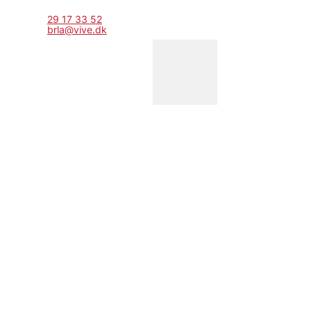
29 17 33 52
brla@vive.dk