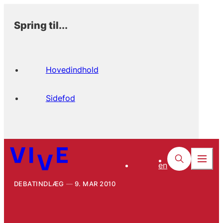
Spring til...
Hovedindhold
Sidefod
en
DEBATINDLÆG
9. MAR 2010