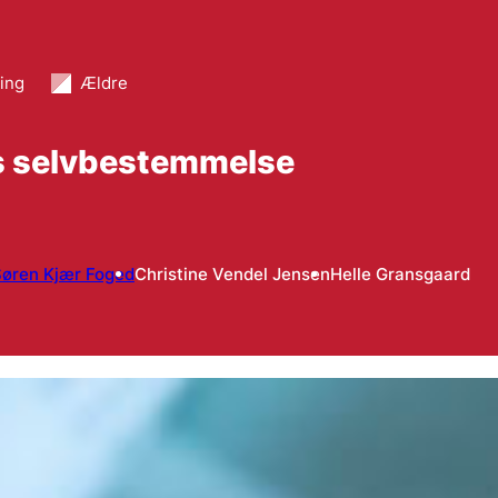
ing
Ældre
res selvbestemmelse
øren Kjær Foged
Christine Vendel Jensen
Helle Gransgaard