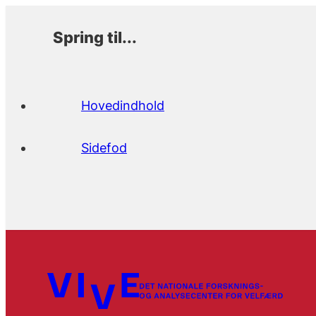
Spring til...
Hovedindhold
Sidefod