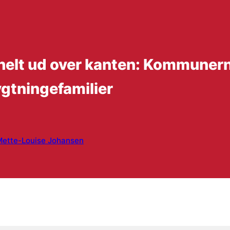
 helt ud over kanten: Kommunern
ygtningefamilier
Mette-Louise Johansen