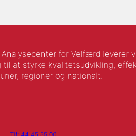
nalysecenter for Velfærd leverer vid
l at styrke kvalitetsudvikling, effek
uner, regioner og nationalt.
Tlf: 44 45 55 00