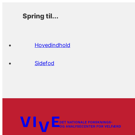
Spring til...
Hovedindhold
Sidefod