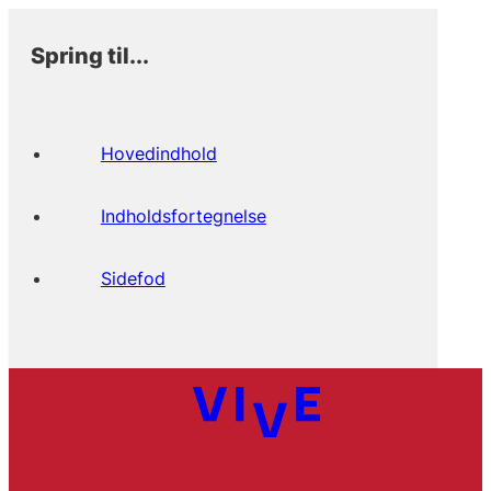
Spring til...
Hovedindhold
Indholdsfortegnelse
Sidefod