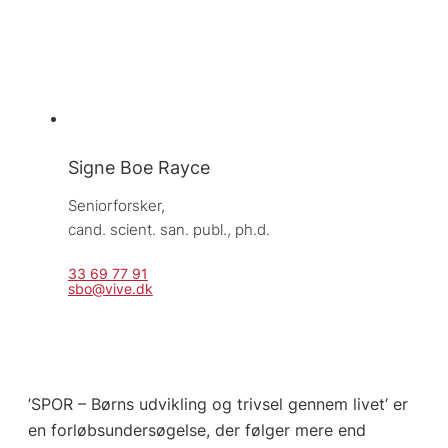
Signe Boe Rayce
Seniorforsker, 
cand. scient. san. publ., ph.d.
33 69 77 91
sbo@vive.dk
’SPOR – Børns udvikling og trivsel gennem livet’ er
en forløbsundersøgelse, der følger mere end