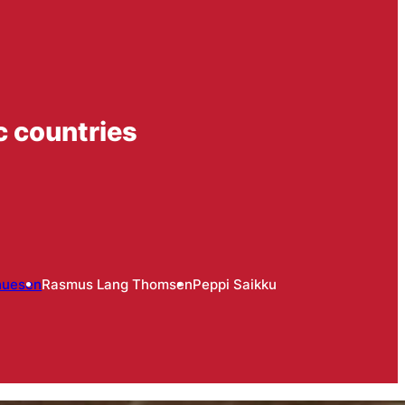
c countries
huesen
Rasmus Lang Thomsen
Peppi Saikku