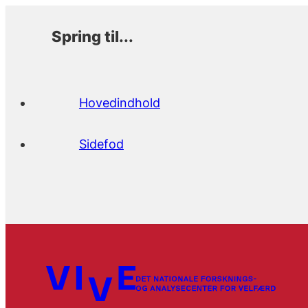
Spring til...
Hovedindhold
Sidefod