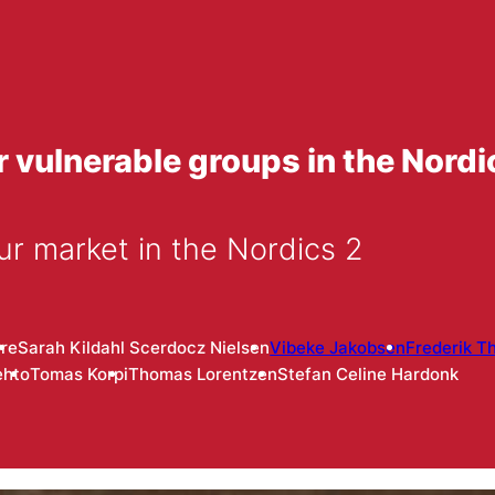
 vulnerable groups in the Nordi
ur market in the Nordics 2
rre
Sarah Kildahl Scerdocz Nielsen
Vibeke Jakobsen
Frederik T
ehto
Tomas Korpi
Thomas Lorentzen
Stefan Celine Hardonk