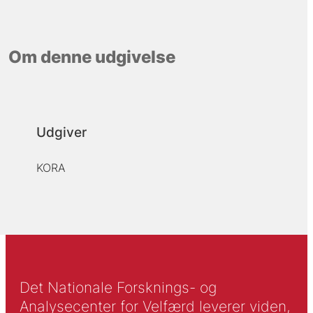
Om denne udgivelse
Udgiver
KORA
Det Nationale Forsknings- og
Analysecenter for Velfærd leverer viden,