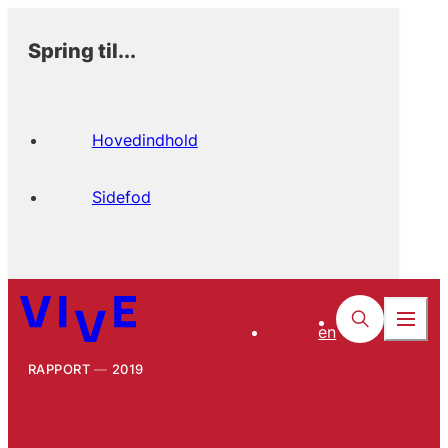
Spring til...
Hovedindhold
Sidefod
en
RAPPORT
2019