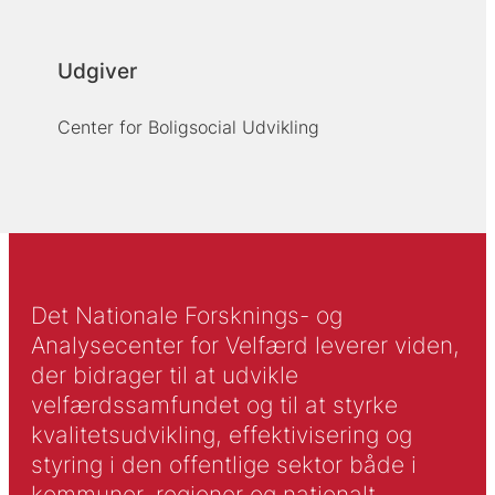
Udgiver
Center for Boligsocial Udvikling
Det Nationale Forsknings- og
Analysecenter for Velfærd leverer viden,
der bidrager til at udvikle
velfærdssamfundet og til at styrke
kvalitetsudvikling, effektivisering og
styring i den offentlige sektor både i
kommuner, regioner og nationalt.