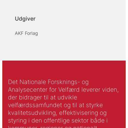
Udgiver
AKF Forlag
Det Nationale Forsknings- og
Analysecenter for Velfærd leverer viden,
der bidrager til at udvikle
velfærdssamfundet og til at styrke
kvalitetsudvikling, effektivisering og
styring i den offentlige sektor både i