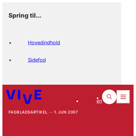
Spring til...
Hovedindhold
Sidefod
en
FAGBLADSARTIKEL
1. JUN 2007