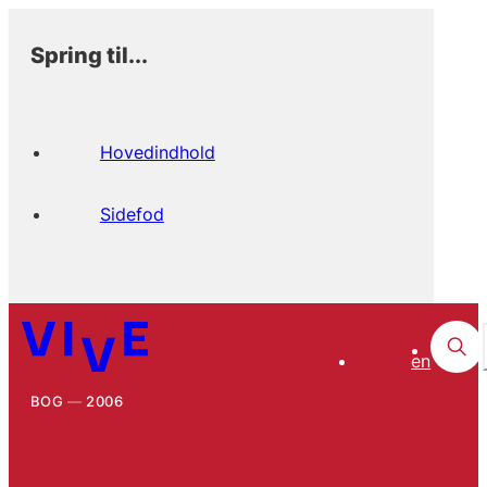
Spring til...
Hovedindhold
Sidefod
en
BOG
2006