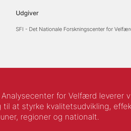
Udgiver
SFI - Det Nationale Forskningscenter for Velfær
nalysecenter for Velfærd leverer vid
l at styrke kvalitetsudvikling, effek
uner, regioner og nationalt.