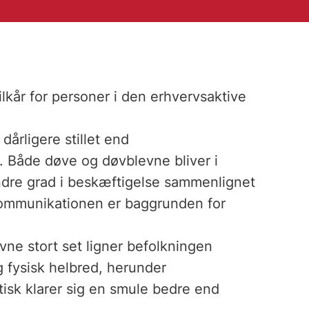
ilkår for personer i den erhvervsaktive
.
årligere stillet end
 Både døve og døvblevne bliver i
ndre grad i beskæftigelse sammenlignet
kommunikationen er baggrunden for
ne stort set ligner befolkningen
g fysisk helbred, herunder
isk klarer sig en smule bedre end