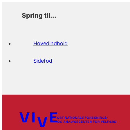
Spring til...
Hovedindhold
Sidefod