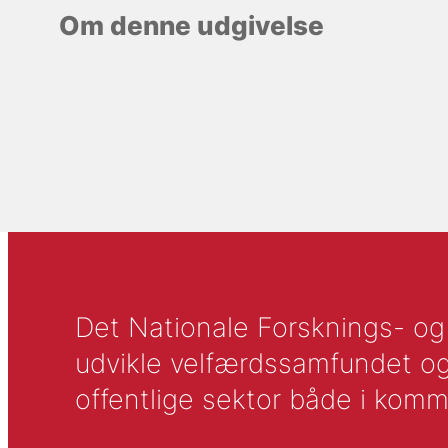
Om denne udgivelse
Det Nationale Forsknings- og A
udvikle velfærdssamfundet og ti
offentlige sektor både i komm