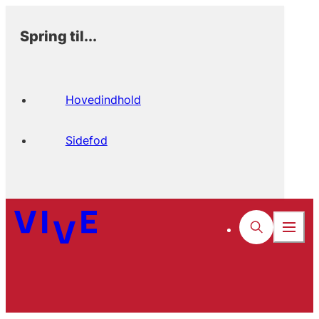
Spring til...
Hovedindhold
Sidefod