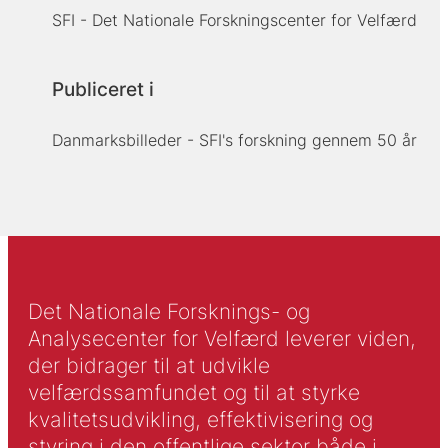
SFI - Det Nationale Forskningscenter for Velfærd
Publiceret i
Danmarksbilleder - SFI's forskning gennem 50 år
Det Nationale Forsknings- og
Analysecenter for Velfærd leverer viden,
der bidrager til at udvikle
velfærdssamfundet og til at styrke
kvalitetsudvikling, effektivisering og
styring i den offentlige sektor både i