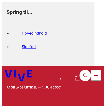
Spring til...
Hovedindhold
Sidefod
en
FAGBLADSARTIKEL
1. JUN 2007