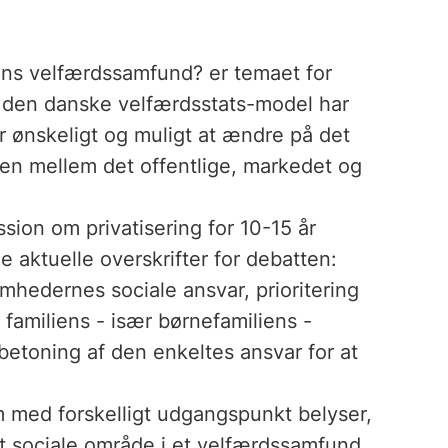
ens velfærdssamfund? er temaet for
m den danske velfærdsstats-model har
 er ønskeligt og muligt at ændre på det
en mellem det offentlige, markedet og
ion om privatisering for 10-15 år
 aktuelle overskrifter for debatten:
omhedernes sociale ansvar, prioritering
af familiens - især børnefamiliens -
betoning af den enkeltes ansvar for at
m med forskelligt udgangspunkt belyser,
t sociale område i et velfærdssamfund,