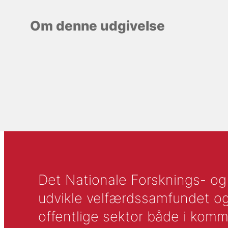
Om denne udgivelse
Det Nationale Forsknings- og A
udvikle velfærdssamfundet og ti
offentlige sektor både i komm