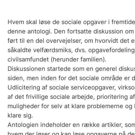
Hvem skal løse de sociale opgaver i fremtid
denne antologi. Den fortsatte diskussion o
ført til en del overvejelser, om hvorvidt det
såkaldte velfærdsmiks, dvs. opgavefordeling
civilsamfundet (herunder familien).
Diskussionen startede som en generel diskuss
siden, men inden for det sociale område er de
Udlicitering af sociale serviceopgaver, virks
af det frivillige sociale arbejde, prioritering 
muligheder for selv at klare problemerne og 
klare sig.
Antologien indeholder en række artikler, so
hvem der løser og kan løse opgaverne på de