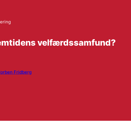
ering
remtidens velfærdssamfund?
orben Fridberg