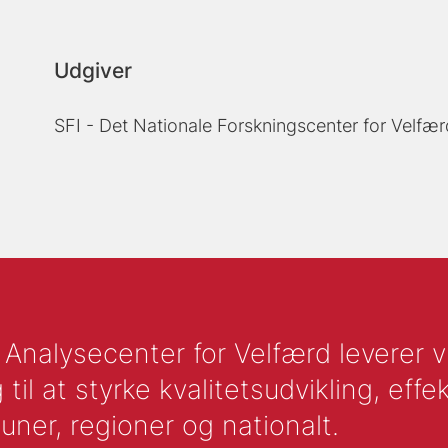
Udgiver
SFI - Det Nationale Forskningscenter for Velfær
nalysecenter for Velfærd leverer vid
l at styrke kvalitetsudvikling, effek
uner, regioner og nationalt.