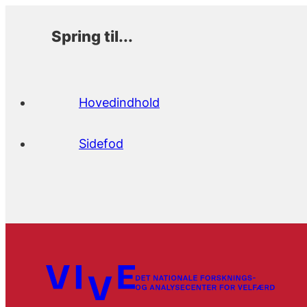
Spring til...
Hovedindhold
Sidefod