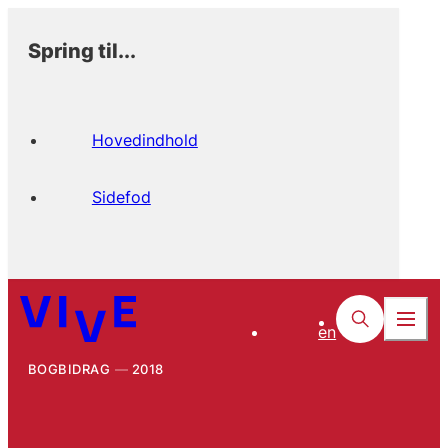
Spring til...
Hovedindhold
Sidefod
en
BOGBIDRAG
2018