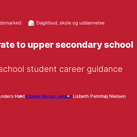
jdsmarked
Dagtilbud, skole og uddannelse
rate to upper secondary school
 school student career guidance
Anders Høst
Vibeke Myrup Jensen
Lisbeth Palmhøj Nielsen