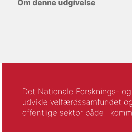
Om denne udgivelse
Det Nationale Forsknings- og A
udvikle velfærdssamfundet og ti
offentlige sektor både i komm