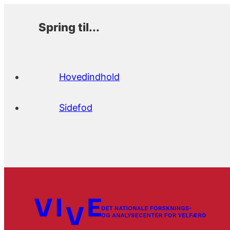
Spring til...
Hovedindhold
Sidefod