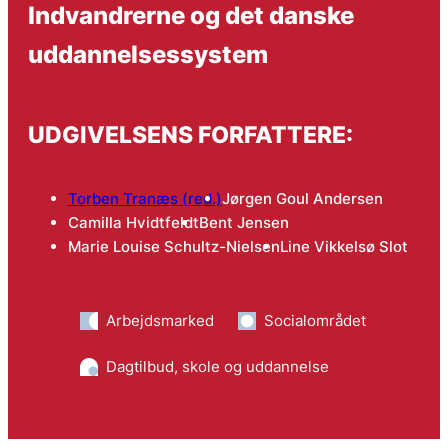
Indvandrerne og det danske
uddannelsessystem
UDGIVELSENS FORFATTERE:
Torben Tranæs (red.)
Jørgen Goul Andersen
Camilla Hvidtfeldt
Bent Jensen
Marie Louise Schultz-Nielsen
Line Vikkelsø Slot
Arbejdsmarked
Socialområdet
Dagtilbud, skole og uddannelse