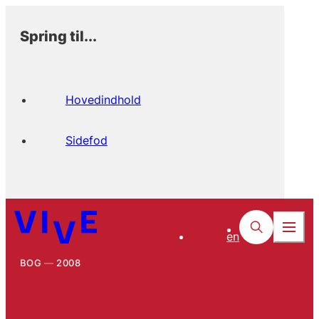
Spring til...
Hovedindhold
Sidefod
en
BOG
2008