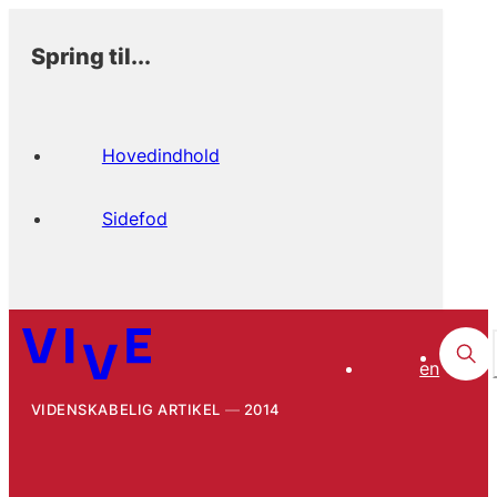
Spring til...
Hovedindhold
Sidefod
en
VIDENSKABELIG ARTIKEL
2014