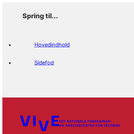
Spring til...
Hovedindhold
Sidefod