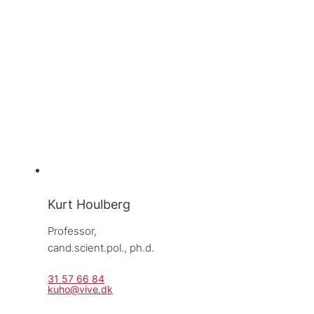
Kurt Houlberg
Professor, 
cand.scient.pol., ph.d.
31 57 66 84
kuho@vive.dk