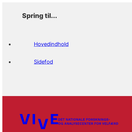
Spring til...
Hovedindhold
Sidefod