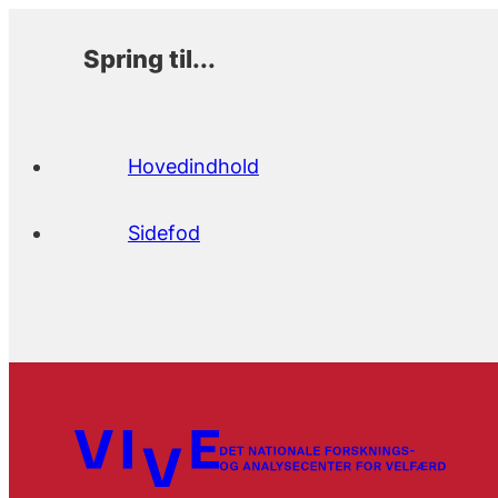
Spring til...
Hovedindhold
Sidefod