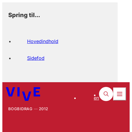
Spring til...
Hovedindhold
Sidefod
en
BOGBIDRAG
2012