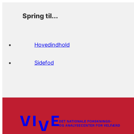
Spring til...
Hovedindhold
Sidefod