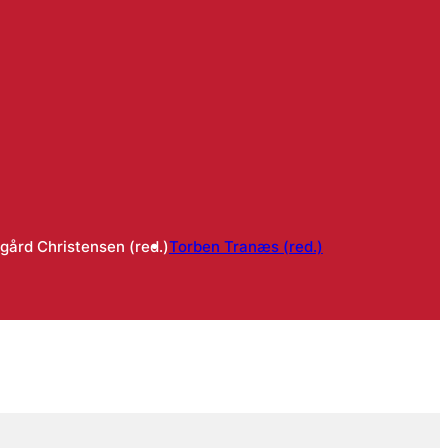
gård Christensen (red.)
Torben Tranæs (red.)