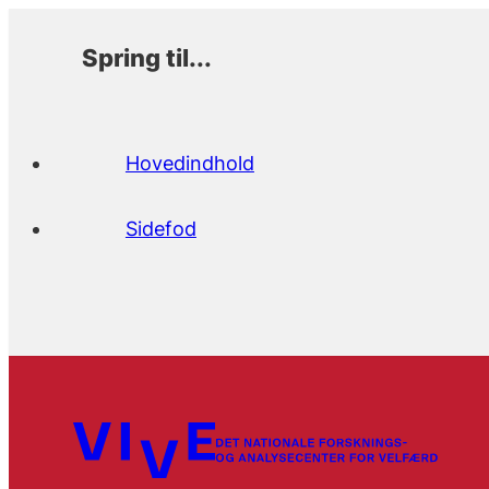
Spring til...
Hovedindhold
Sidefod