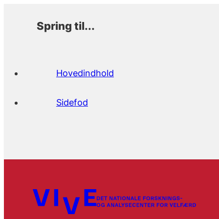
Spring til...
Hovedindhold
Sidefod