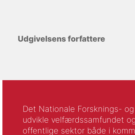
Udgivelsens forfattere
Det Nationale Forsknings- og A
udvikle velfærdssamfundet og ti
offentlige sektor både i komm