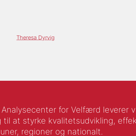
Theresa Dyrvig
nalysecenter for Velfærd leverer vid
l at styrke kvalitetsudvikling, effek
uner, regioner og nationalt.