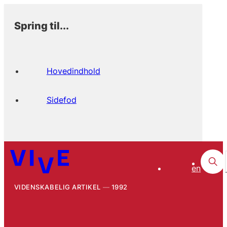
Spring til...
Hovedindhold
Sidefod
en
VIDENSKABELIG ARTIKEL
1992