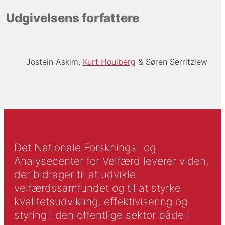
Udgivelsens forfattere
Jostein Askim
Kurt Houlberg
Søren Serritzlew
Det Nationale Forsknings- og
Analysecenter for Velfærd leverer viden,
der bidrager til at udvikle
velfærdssamfundet og til at styrke
kvalitetsudvikling, effektivisering og
styring i den offentlige sektor både i