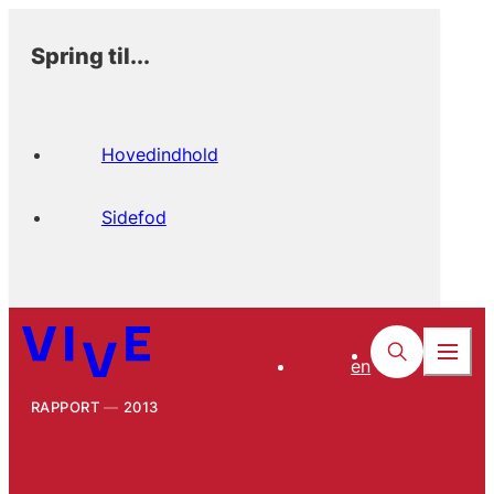
Spring til...
Hovedindhold
Sidefod
en
RAPPORT
2013