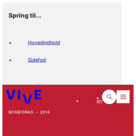
Spring til...
Hovedindhold
Sidefod
en
BOGBIDRAG
2014