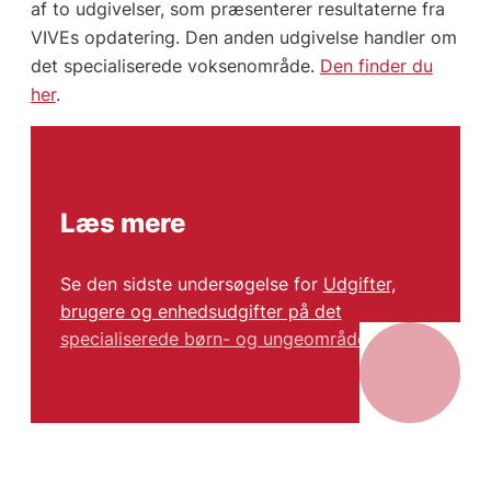
af to udgivelser, som præsenterer resultaterne fra
VIVEs opdatering. Den anden udgivelse handler om
det specialiserede voksenområde.
Den finder du
her
.
Læs mere
Se den sidste undersøgelse for
Udgifter,
brugere og enhedsudgifter på det
specialiserede børn- og ungeområde