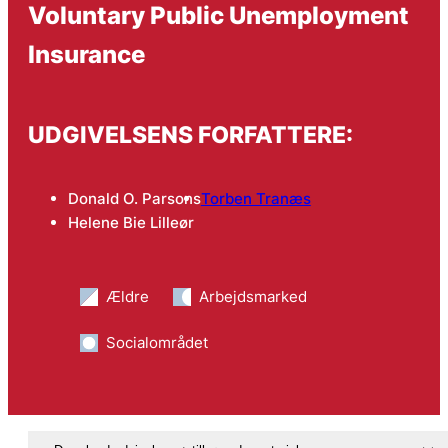
Voluntary Public Unemployment
Insurance
UDGIVELSENS FORFATTERE:
Donald O. Parsons
Torben Tranæs
Helene Bie Lilleør
Ældre
Arbejdsmarked
Socialområdet