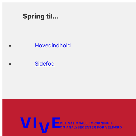
Spring til...
Hovedindhold
Sidefod