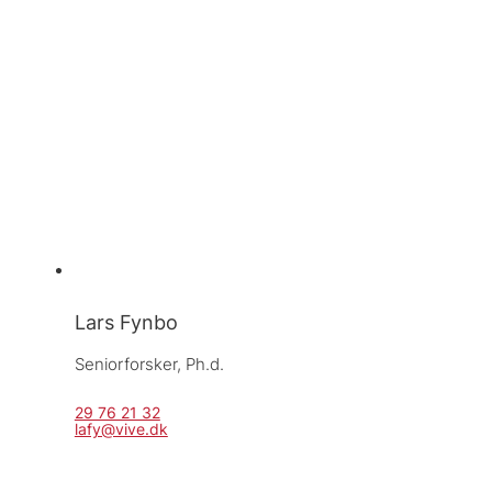
Lars Fynbo
Seniorforsker, 
Ph.d.
29 76 21 32
lafy@vive.dk