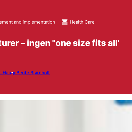
ment and implementation
Health Care
rer – ingen "one size fits all’
s Hauge
Bente Bjørnholt