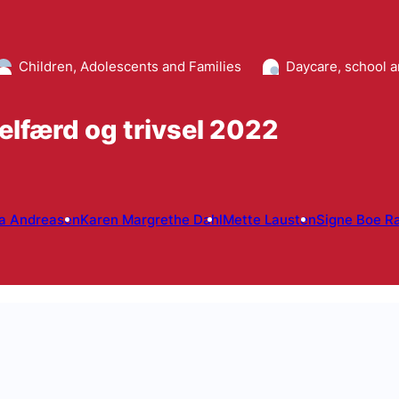
Children, Adolescents and Families
Daycare, school 
elfærd og trivsel 2022
a Andreasen
Karen Margrethe Dahl
Mette Lausten
Signe Boe R