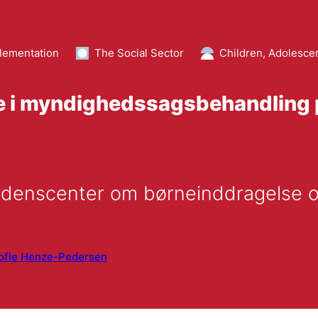
lementation
The Social Sector
Children, Adolesce
e i myndighedssagsbehandling 
idenscenter om børneinddragelse og
ofie Henze-Pedersen