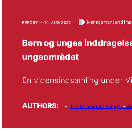
Management and imp
REPORT
16. AUG 2022
Børn og unges inddragels
ungeområdet
En vidensindsamling under V
AUTHORS:
Tea Torbenfeldt Bengtsson
S