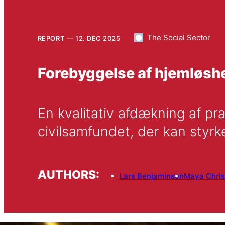
The Social Sector
REPORT
12. DEC 2025
Forebyggelse af hjemløsh
En kvalitativ afdækning af pr
civilsamfundet, der kan styr
AUTHORS:
Lars Benjaminsen
Maya Chris