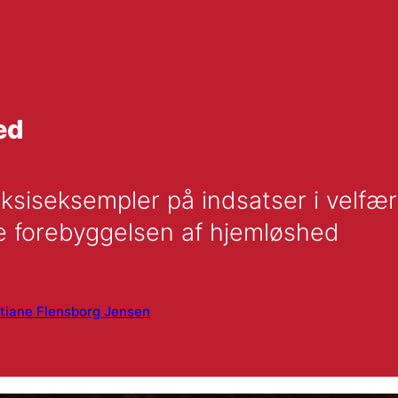
ed
aksiseksempler på indsatser i velfæ
ke forebyggelsen af hjemløshed
tiane Flensborg Jensen